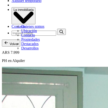
Alquiler temporario
La inmobiliaria
Contacto
Quienes somos
Ubicación
Contacto
Propiedades
Destacados
Volver
Desarrollos
ARS 7.999
PH en Alquiler